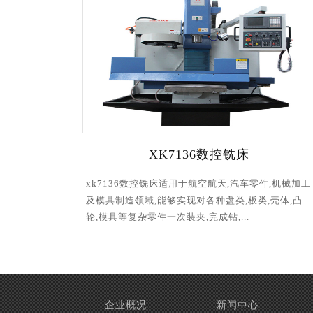
XK7136数控铣床
xk7136数控铣床适用于航空航天,汽车零件,机械加工
及模具制造领域,能够实现对各种盘类,板类,壳体,凸
轮,模具等复杂零件一次装夹,完成钻,...
企业概况
新闻中心