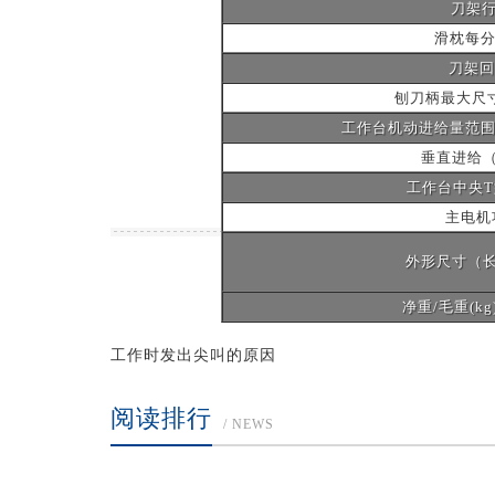
刀架行
滑枕每分
刀架回转
刨刀柄最大尺寸
工作台机动进给量范围 
垂直进给（1
工作台中央T
主电机功
外形尺寸（长×
净重/毛重(kg
工作时发出尖叫的原因
阅读排行
/ NEWS