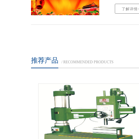
了解详情
推荐产品
/ RECOMMENDED PRODUCTS