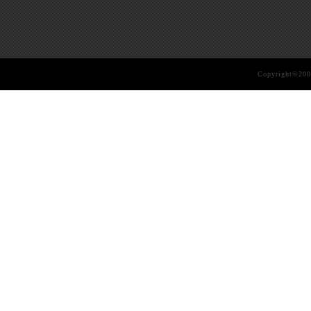
Copyright©