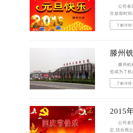
公司各
旦放假时间表安
了解详情
滕州
滕州机
也成为了机
了解详情
201
公司各
定,结合我公