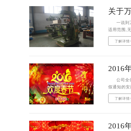
关于
一说到
适用范围,
了解详情
201
公司全
假通知的安
了解详情
201