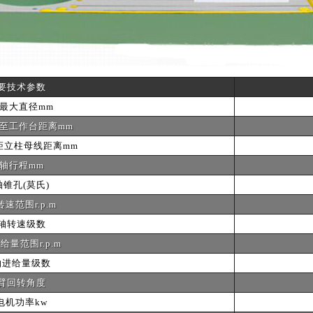
要技术参数
最大直径mm
至工作台距离mm
距立柱母线距离mm
轴行程mm
锥孔(莫氏)
速范围r.p.m
轴转速级数
给量范围r.p.m
轴进给量级数
臂回转角度
电机功率kw