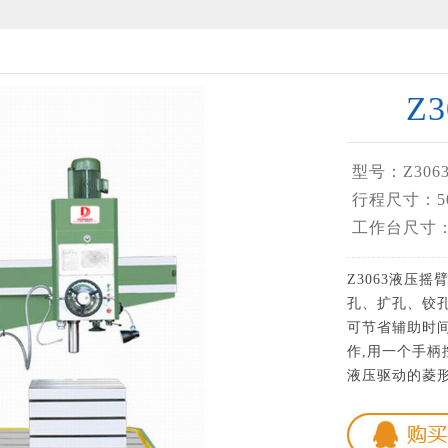
Z
型号：Z3063
行程尺寸：500
工作台尺寸：4
Z3063液压
孔、扩孔、铰孔
可节省辅助时间
作,用一个手柄
液压驱动的菱