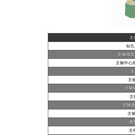
主
钻孔
主轴端面
主轴中心
主
主轴
主轴转
主
主轴进
主
摇
主