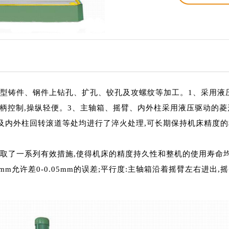
、中型铸件、钢件上钻孔、扩孔、铰孔及攻螺纹等加工。1、采用液
个手柄控制,操纵轻便。3、主轴箱、摇臂、内外柱采用液压驱动的
筒及内外柱回转滚道等处均进行了淬火处理,可长期保持机床精度
采取了一系列有效措施,使得机床的精度持久性和整机的使用寿命
允许差0-0.05mm的误差;平行度:主轴箱沿着摇臂左右进出,摇臂