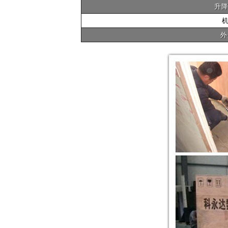
升降
机
外