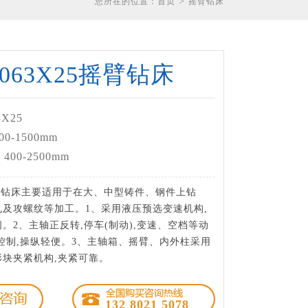
>
您所在的位置：
首页
摇臂钻床
3063X25摇臂钻床
X25
-1500mm
00-2500mm
摇臂钻床主要适用于在大、中型铸件、钢件上钻
及攻螺纹等加工。1、采用液压预选变速机构,
。2、主轴正反转,停车(制动),变速、空档等动
控制,操纵轻便。3、主轴箱、摇臂、内外柱采用
形块夹紧机构,夹紧可靠。
132 8021 5078