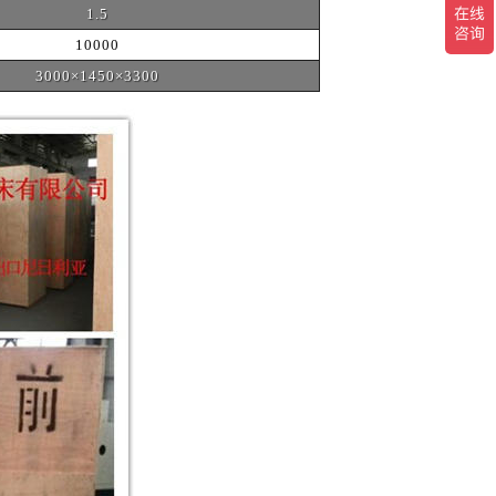
1.5
10000
3000×1450×3300