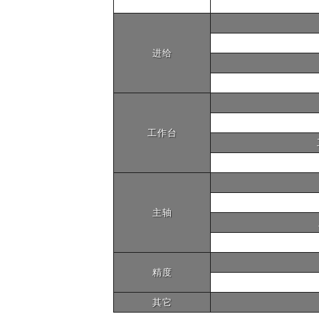
进给
工作台
主轴
精度
其它