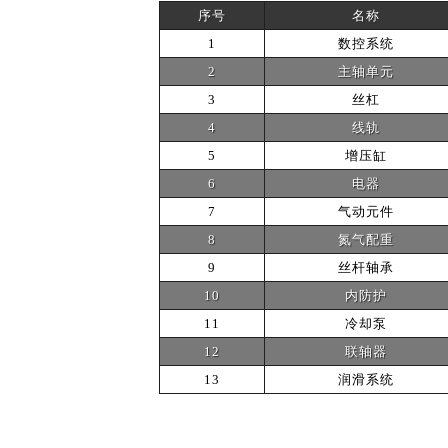
序号
名称
1
数控系统
2
主轴单元
3
丝杠
4
线轨
5
增压缸
6
电器
7
气动元件
8
氮气配重
9
丝杆轴承
10
内防护
11
冷却泵
12
联轴器
13
润滑系统