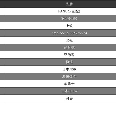
品牌
FANUC(选配)
罗翌Ф190
上银
XYZ:55*2/55*2/55*4
北钜
施耐德
亚德客
协清
日本NSK
海东钣金
华乐士
三木/R+W
河谷