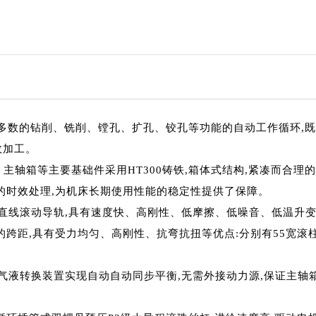
绝大多数的钻削、铣削、镗孔、扩孔、铰孔等功能的自动工作循环,
效加工。
主轴箱等主要基础件采用HT300铸铁,箱体式结构,紧凑而合
的时效处理,为机床长期使用性能的稳定性提供了保障。
重载直线滚动导轨,具有速度快、高刚性、低摩擦、低噪音、低温升变
跨距,具有受力均匀、高刚性、抗弯抗扭等优点:分别有55宽滚柱
过气液转换装置实现自动自动同步平衡,无需外接动力源,保证主轴