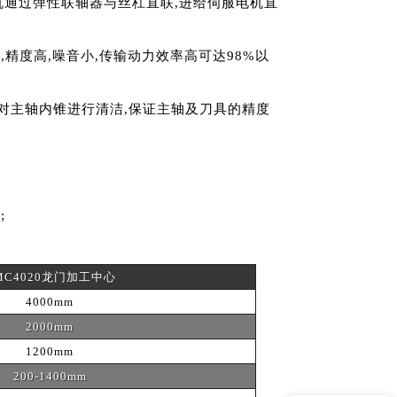
机通过弹性联轴器与丝杠直联,进给伺服电机直
精度高,噪音小,传输动力效率高可达98%以
对主轴内锥进行清洁,保证主轴及刀具的精度
;
MC4020龙门加工中心
4000mm
2000mm
1200mm
200-1400mm
现在有优惠活动吗