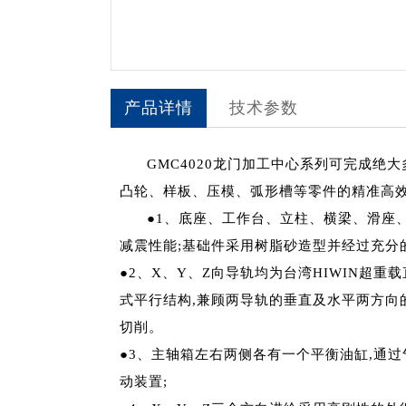
产品详情
技术参数
GMC4020龙门加工中心系列可完成
凸轮、样板、压模、弧形槽等零件的精准高
●1、底座、工作台、立柱、横梁、滑座、
减震性能;基础件采用树脂砂造型并经过充分
●2、X、Y、Z向导轨均为台湾HIWIN超
式平行结构,兼顾两导轨的垂直及水平两方向的
切削。
●3、主轴箱左右两侧各有一个平衡油缸,通
动装置;