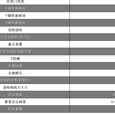
过龙门宽度
X轴快速移动
Y轴快速移动
Z轴快速移动
切削进给
工作台面积(宽*长)
最大承重
工作台面距地面高度
T型槽
主轴转速
主轴锥孔
主电机功率(扭矩力)
进给电机X/Y/Z
定位精度
重复定位精度
0
机床重量