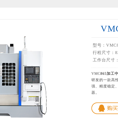
VM
型号：VMC8
行程尺寸：82
工作台尺寸：1
VMC
865加工
研发的一款高
强、精度稳定
器。